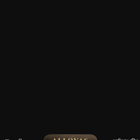
Artikel