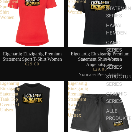
Statement
Statement
Sport T-
Shirt
STATEMEN
Shirt
Women
SERIES
Women
HAWAII
HEMDEN
CAMO
SERIES
Sale
Eigenartig Einzigartig Premium
Eigenartig Einzigartig Premium
FLOW
Statement Sport T-Shirt Women
Statement Shirt Women
€29,00
Angebotspreis
SERIES
€29,00
Normaler Preis
€34,00
STRUCTUR
Eigenartig
Eigenartig
SERIES
Einzigartig
Einzigartig
GRAPHIC
Statement
Premium
Tank Top
Statement
SERIES
Oversized
Swim
Unisex
Shorts
ALLE
Unisex
PRODUKTE