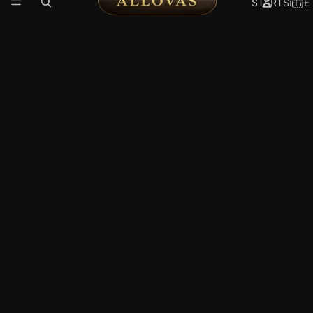
STARTSEITE
Warenk
insgesa
0