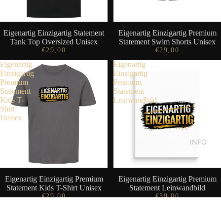
Eigenartig Einzigartig Statement
Eigenartig Einzigartig Premium
Tank Top Oversized Unisex
Statement Swim Shorts Unisex
€29,00
€29,00
Eigenartig
Eigenartig
Einzigartig
Einzigartig
Premium
Premium
Statement
Statement
Kids T-
Leinwandbild
Shirt
Unisex
INFO
Eigenartig Einzigartig Premium
Eigenartig Einzigartig Premium
Statement Kids T-Shirt Unisex
Statement Leinwandbild
€29,00
€39,00
Eigenartig
Eigenartig
Einzigartig
Einzigartig