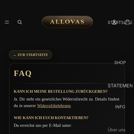
Artikel
STARTSEITE
Warenk
insgesa
0
← ZUR STARTSEITE
SHOP
FAQ
STATEMEN
KANN ICH MEINE BESTELLUNG ZURÜCKGEBEN?
SERIES
Ja. Dir steht ein gesetzliches Widerrufsrecht zu. Details findest
HAWAII
du in unserer
Widerrufsbelehrung
.
INFO
HEMDEN
WIE KANN ICH EUCH KONTAKTIEREN?
CAMO
Du erreichst uns per E-Mail unter:
SERIES
Über uns